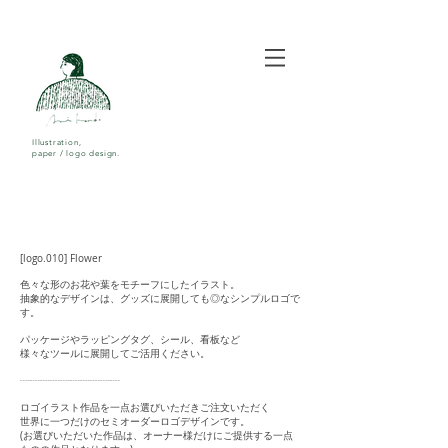
Illustration,
paper / logo design.
[logo.010] Flower
色々な形のお花や葉をモチーフにしたイラスト。
抽象的なデザインは、グッズに展開しても◎なシンプルロゴで
す。
パッケージやラッピングタグ、シール、看板など
様々なツールに展開してご活用ください。
┈┈┈┈┈┈┈┈┈┈
ロゴイラスト作品を一点お選びいただきご注文いただく
世界に一つだけのセミオーダーロゴデザインです。
(お選びいただいた作品は、オーナー様だけにご提供する一点