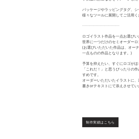
パッケージやラッピングタグ、シ
様々なツールに展開してご活用く
┈┈┈┈┈┈┈┈┈┈
ロゴイラスト作品を一点お選びい
世界に一つだけのセミオーダーロ
(お選びいただいた作品は、オー
一点ものの作品となります。)
予算を抑えたい、すぐにロゴがほ
「これだ！」と思うぴったりの作
すめです。
オーダーいただいたイラストに、
書きorテキストにて添えさせて
制作実績はこちら