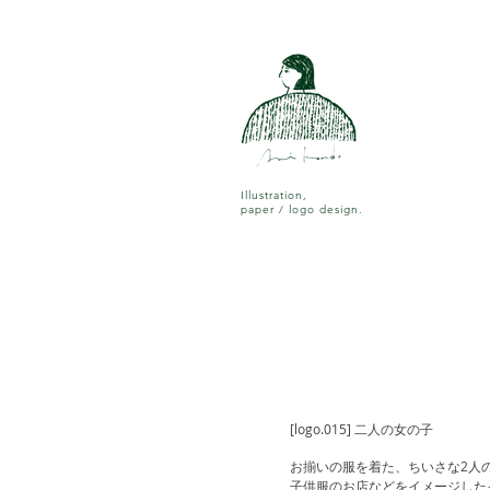
Illustration,
paper / logo design.
[logo.015] 二人の女の子
お揃いの服を着た、ちいさな2人
子供服のお店などをイメージした