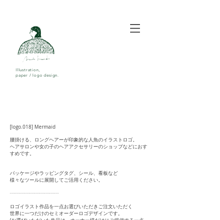
Illustration,
paper / logo design.
[logo.018] Mermaid
腰掛ける、ロングヘアーが印象的な人魚のイラストロゴ。
ヘアサロンや女の子のヘアアクセサリーのショップなどにおす
すめです。
パッケージやラッピングタグ、シール、看板など
様々なツールに展開してご活用ください。
┈┈┈┈┈┈┈┈┈┈
ロゴイラスト作品を一点お選びいただきご注文いただく
世界に一つだけのセミオーダーロゴデザインです。