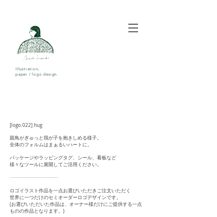
Illustration,
paper / logo design.
[logo.022] hug
親鳥がぎゅっと我が子を抱きしめる様子。
全体のフォルムはまぁるいハートに。
パッケージやラッピングタグ、シール、看板など
様々なツールに展開してご活用ください。
┈┈┈┈┈┈┈┈┈┈
ロゴイラスト作品を一点お選びいただきご注文いただく
世界に一つだけのセミオーダーロゴデザインです。
(お選びいただいた作品は、オーナー様だけにご提供する一点
ものの作品となります。)