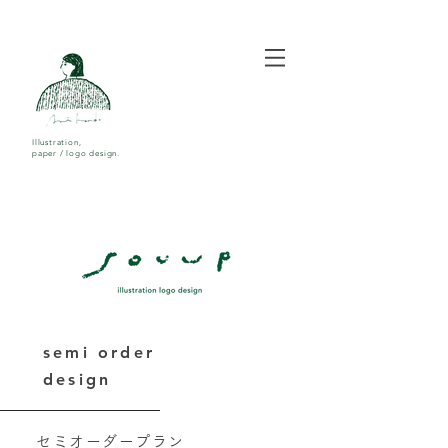
Illustration,
paper / logo design.
semi order
design
セミオーダープラン