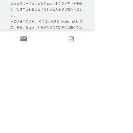
た方だけの一点ものとなります。他クライアント様の
ロゴに使用されることはありませんのでご安心くださ
い。
＊二次使用料込み。(その後、永続的にweb、名刺、広
告、看板、販促ツール等さまざまな媒体に自由にご活
用ください。)
◻︎使用規約
＜制作・納品＞
データ納品はpng、jpg、psd形式のいずれかにて、オ
ンラインファイル転送サービスにて納品します。
＜キャンセルについて＞
デザイン着手後のキャンセルはお受け出来かねます。
＜権利の帰属＞
著作物の著作権は当方に帰属します。
制作途中に制作案等の用途に使用して、納品物として
採用されなかった制作物に関する所有権及び使用権は
当方に帰属します。
＜利用許諾＞