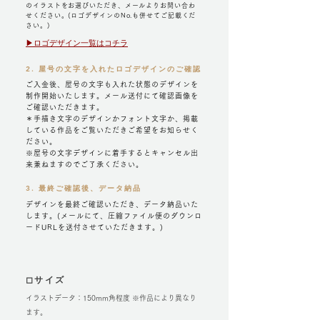
のイラストをお選びいただき、メールよりお問い合わ
せください。(ロゴデザインのNo.も併せてご記載くだ
さい。)
▶︎ロゴデザイン一覧はコチラ
2. 屋号の文字を入れたロゴデザインのご確認
ご入金後、屋号の文字も入れた状態のデザインを
制作開始いたします。メール送付にて確認画像を
ご確認いただきます。

＊手描き文字のデザインかフォント文字か、掲載
している作品をご覧いただきご希望をお知らせく
ださい。

※屋号の文字デザインに着手するとキャンセル出
来兼ねますのでご了承ください。
3. 最終ご確認後、データ納品
デザインを最終ご確認いただき、データ納品いた
します。(メールにて、圧縮ファイル便のダウンロ
ードURLを送付させていただきます。)
◻︎サイズ
イラストデータ：150mm角程度 ※作品により異なり
ます。