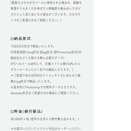
(看板などの大きなツールに使用される場合は、画像を
無理やり大きく引き伸ばすと解像度の兼ね合いでガビ
ガビとした見た目になる場合がございます。大きなサ
イズをご希望の方はご相談ください。)
◻︎納品形式
下記3点の形式で納品いたします。
①背景透過のpng形式 ②jpg形式 ③Photoshop形式(印
刷会社などへ入稿する際に必要なデータ)
(PCへのメール送付にて、圧縮ファイル便のURLから
ダウンロードいただく形での納品となります。)
＊ご希望であればSNSのアイコンサイズに合わせた画
像もjpg形式で納品いたします。
※基本的にPhotoshopでの制作データとなります。
Illustrator形式をご希望の方は事前にご相談ください。
◻︎料金(銀行振込)
30,000円＋税 (屋号の文字ロゴ制作費も含みます。)
＊お選びいただいたイラスト作品はオーダーいただい